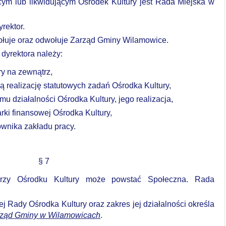
ącym
lub
likwidującym
Ośrodek
Kultury
jest
Rada
Miejska
w
rektor.
łuje
oraz
odwołuje
Zarząd
Gminy
Wilamowice.
yrektora należy:
ry
na
zewnątrz,
 realizację statutowych zadań Ośrodka Kultury,
amu
działalności
Ośrodka
Kultury,
jego
realizacja,
rki finansowej Ośrodka Kultury,
wnika zakładu pracy.
§ 7
przy Ośrodku Kultury może powstać Społeczna. Rada
ej
Rady
Ośrodka
Kultury
oraz
zakres
jej
działalności
określa
ząd
Gminy
w
Wilamowicach
.