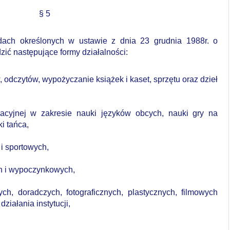
§ 5
dach
określonych
w
ustawie
z
dnia
23
grudnia
1988r.
o
zić
następujące
formy
działalności:
, odczytów, wypożyczanie książek i kaset, sprzętu oraz dzieł
acyjnej
w
zakresie
nauki
języków
obcych,
nauki
gry
na
ki
tańca,
 i sportowych,
ch i wypoczynkowych,
ych, doradczych, fotograficznych, plastycznych, filmowych
ziałania instytucji,