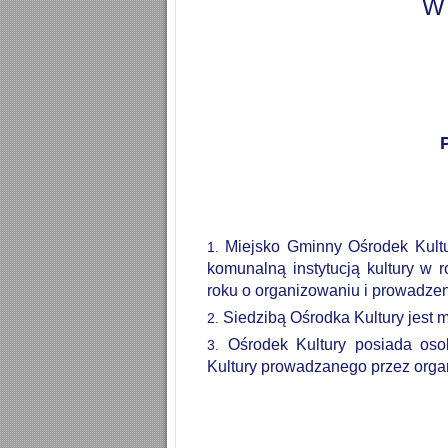
W
Miejsko
Gminny
Ośrodek
Kult
komunalną
instytucją
kultury
w
r
roku
o
organizowaniu
i
prowadzen
Siedzibą Ośrodka Kultury jest 
Ośrodek Kultury posiada osob
Kultury prowadzanego przez orga