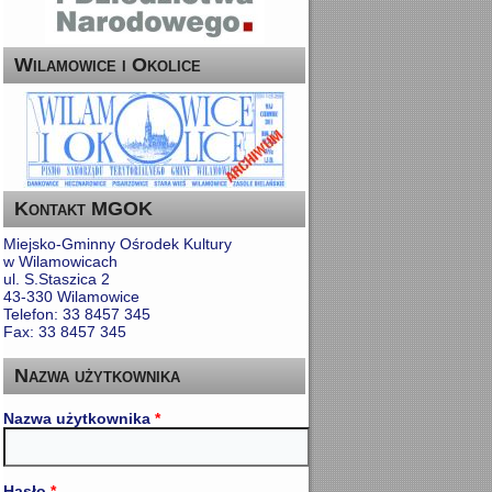
Wilamowice i Okolice
Kontakt MGOK
Miejsko-Gminny Ośrodek Kultury
w Wilamowicach
ul. S.Staszica 2
43-330 Wilamowice
Telefon: 33 8457 345
Fax: 33 8457 345
Nazwa użytkownika
Nazwa użytkownika
*
Hasło
*