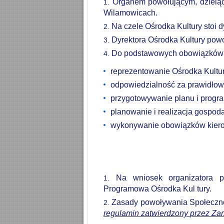
Organem
powołującym,
dziel
Wilamowicach.
Na czele Ośrodka Kultury stoi dy
Dyrektora
Ośrodka
Kultury
powo
Do podstawowych obowiązków d
reprezentowanie
Ośrodka
Kultu
odpowiedzialność za prawidłową
przygotowywanie
planu
i
progr
planowanie i realizacja gospoda
wykonywanie obowiązków kiero
Na wniosek organizatora 
Programowa Ośrodka Kul tury.
Zasady
powoływania
Społeczn
regulamin
zatwierdzony
przez
Zar