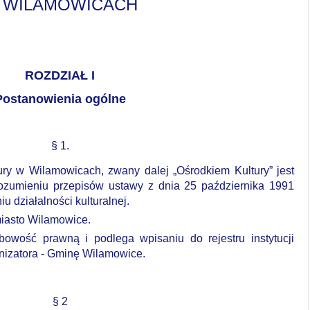
 WILAMOWICACH
ROZDZIAŁ I
Postanowienia ogólne
§ 1.
ury
w
Wilamowicach,
zwany
dalej
„
Ośrodkiem
Kultury
”
jest
ozumieniu
przepisów
ustawy
z
dnia
25
października
1991
iu
działalności
kulturalnej.
miasto Wilamowice.
owość prawną i podlega wpisaniu do rejestru instytucji
nizatora - Gminę Wilamowice.
§ 2