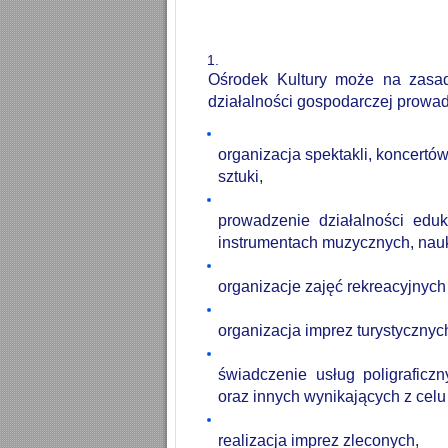
Ośrodek
Kultury
może
na
zasa
działalności
gospodarczej
prowad
organizacja spektakli, koncertów
sztuki,
prowadzenie
działalności
eduk
instrumentach
muzycznych,
nau
organizacje zajęć rekreacyjnych
organizacja imprez turystyczny
świadczenie usług poligraficzn
oraz innych wynikających z celu d
realizacja imprez zleconych,