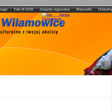
zajęć
Filie M-GOK
Zespoły regionalne
Mażoretki
Orkiestr