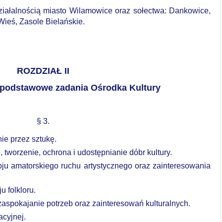
ziałalnością
miasto
Wilamowice
oraz
sołectwa:
Dankowice,
Wieś,
Zasole
Bielańskie.
ROZDZIAŁ II
podstawowe
zadania
Ośrodka
Kultury
§ 3.
ie
przez
sztukę.
,
tworzenie,
ochrona
i
udostępnianie
dóbr
kultury.
ju amatorskiego ruchu artystycznego oraz zainteresowania
 folkloru.
aspokajanie potrzeb oraz zainteresowań kulturalnych.
cyjnej.