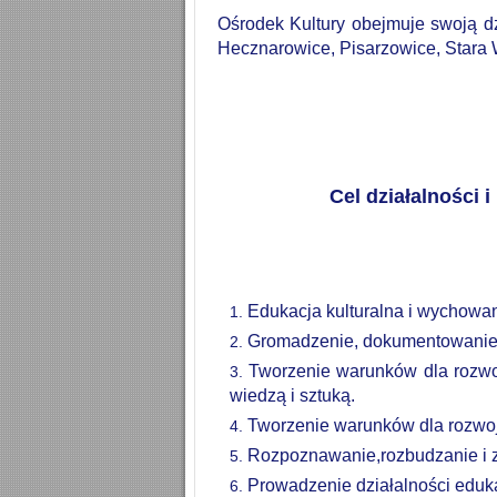
Ośrodek
Kultury
obejmuje
swoją
d
Hecznarowice,
Pisarzowice,
Stara
Cel
działalności
i
Edukacja
kulturalna
i
wychowan
Gromadzenie,
dokumentowanie
Tworzenie warunków dla rozwo
wiedzą i sztuką.
Tworzenie warunków dla rozwoju
Rozpoznawanie,rozbudzanie i z
Prowadzenie działalności eduka