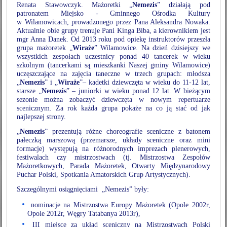
Renata Stawowczyk. Mażoretki „
Nemezis
” działają pod
patronatem Miejsko - Gminnego Ośrodka Kultury
w Wilamowicach, prowadzonego przez Pana Aleksandra Nowaka.
Aktualnie obie grupy trenuje Pani Kinga Biba, a kierownikiem jest
mgr Anna Danek. Od 2013 roku pod opiekę instruktorów przeszła
grupa mażoretek „
Wiraże
” Wilamowice. Na dzień dzisiejszy we
wszystkich zespołach uczestnicy ponad 40 tancerek w wieku
szkolnym (tancerkami są mieszkanki Naszej gminy Wilamowice)
uczęszczające na zajęcia taneczne w trzech grupach: młodsza
„
Nemezis
” i „
Wiraże
”– kadetki dziewczęta w wieku do 11-12 lat,
starsze „
Nemezis
” – juniorki w wieku ponad 12 lat. W bieżącym
sezonie można zobaczyć dziewczęta w nowym repertuarze
scenicznym. Za rok każda grupa pokaże na co ją stać od jak
najlepszej strony.
„
Nemezis
” prezentują różne choreografie sceniczne z batonem
pałeczką marszową (przemarsze, układy sceniczne oraz mini
formacje) występują na różnorodnych imprezach plenerowych,
festiwalach czy mistrzostwach (tj. Mistrzostwa Zespołów
Mażoretkowych, Parada Mażoretek, Otwarty Międzynarodowy
Puchar Polski, Spotkania Amatorskich Grup Artystycznych).
Szczególnymi osiągnięciami „Nemezis” były:
nominacje na Mistrzostwa Europy Mażoretek (Opole 2002r,
Opole 2012r, Węgry Tatabanya 2013r),
III miejsce za układ sceniczny na Mistrzostwach Polski