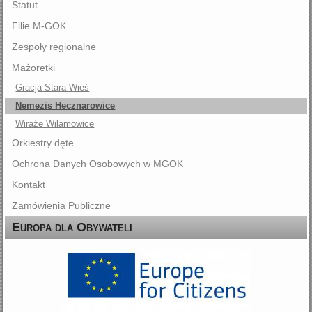
Statut
Filie M-GOK
Zespoły regionalne
Mażoretki
Gracja Stara Wieś
Nemezis Hecznarowice
Wiraże Wilamowice
Orkiestry dęte
Ochrona Danych Osobowych w MGOK
Kontakt
Zamówienia Publiczne
Europa dla Obywateli