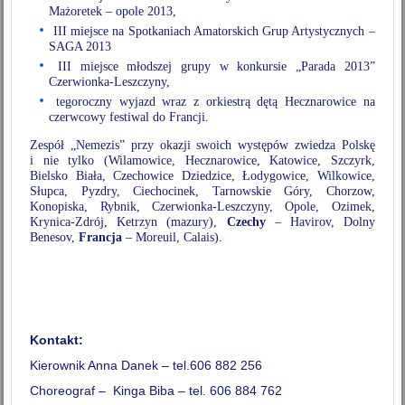
Mażoretek – opole 2013,
III miejsce na Spotkaniach Amatorskich Grup Artystycznych –
SAGA 2013
III miejsce młodszej grupy w konkursie „Parada 2013”
Czerwionka-Leszczyny,
tegoroczny wyjazd wraz z orkiestrą dętą Hecznarowice na
czerwcowy festiwal do Francji.
Zespół „Nemezis” przy okazji swoich występów zwiedza Polskę
i nie tylko (Wilamowice, Hecznarowice, Katowice, Szczyrk,
Bielsko Biała, Czechowice Dziedzice, Łodygowice, Wilkowice,
Słupca, Pyzdry, Ciechocinek, Tarnowskie Góry, Chorzow,
Konopiska, Rybnik, Czerwionka-Leszczyny, Opole, Ozimek,
Krynica-Zdrój, Ketrzyn (mazury),
Czechy
– Havirov, Dolny
Benesov,
Francja
– Moreuil, Calais).
Kontakt:
Kierownik Anna Danek – tel.606 882 256
Choreograf – Kinga Biba – tel. 606 884 762