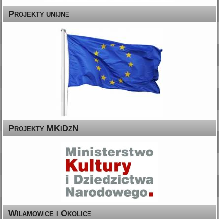
Projekty unijne
Projekty MKiDzN
Wilamowice i Okolice