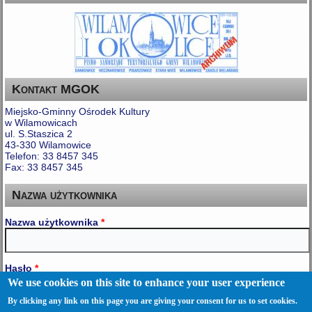
Kontakt MGOK
Miejsko-Gminny Ośrodek Kultury
w Wilamowicach
ul. S.Staszica 2
43-330 Wilamowice
Telefon: 33 8457 345
Fax: 33 8457 345
Nazwa użytkownika
Nazwa użytkownika
*
Hasło
*
We use cookies on this site to enhance your user experience
By clicking any link on this page you are giving your consent for us to set cookies.