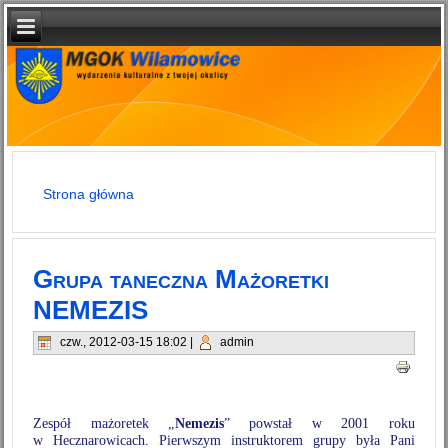
Strona główna
Jesteś tutaj
Grupa taneczna Mażoretki
NEMEZIS
czw., 2012-03-15 18:02
|
admin
Zespół mażoretek „
Nemezis
” powstał w 2001 roku
w Hecznarowicach. Pierwszym instruktorem grupy była Pani