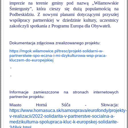
imprezie na terenie gminy pod nazwą „Wilamowskie
Śmiergusty”, która cieszy się dużą popularnością na
Podbeskidziu. Z nowymi planami dotyczącymi przyszłej
współpracy partnerskiej w dziedzinie kultury, uczestnicy
zakończyli spotkania z Programu Europa dla Obywateli.
Dokumentacja zdjęciowa zrealizowanego projektu:
https://mgok.wilamowice.pl/tresc/projekt-solidarni-w-
partnerstwie-spo-eczna-i-mi-dzykulturowa-wsp-praca-
kluczem-do-europejskiej
Informacje zamieszczone na stronach internetowych
partnerów projektu:
orná Súča - Słowacja:
Miasto H
https://www.hornasuca.sk/samosprava/eurofondy/projekty-
v-realizacii/2022-solidarita-v-partnerstve-socialna-a-
medzikulturna-spolupraca-kluc-k-europskej-solidarite-
348sk.html