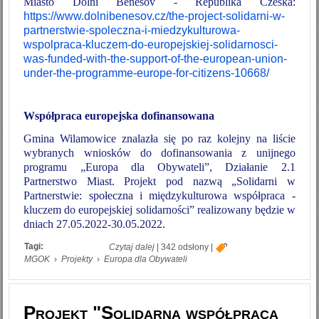
Miasto Dolní Benešov - Republika Czeska:
https://www.dolnibenesov.cz/the-project-solidarni-w-
partnerstwie-spoleczna-i-miedzykulturowa-
wspolpraca-kluczem-do-europejskiej-solidarnosci-
was-funded-with-the-support-of-the-european-union-
under-the-programme-europe-for-citizens-10668/
Współpraca europejska dofinansowana
Gmina Wilamowice znalazła się po raz kolejny na liście
wybranych wniosków do dofinansowania z unijnego
programu „Europa dla Obywateli”, Działanie 2.1
Partnerstwo Miast. Projekt pod nazwą „Solidarni w
Partnerstwie: społeczna i międzykulturowa współpraca -
kluczem do europejskiej solidarności” realizowany będzie w
dniach 27.05.2022-30.05.2022.
Tagi:
wpis Projekt „Solidarni w Partnerstwie:
Czytaj dalej
|
342 odsłony
|
społeczna i międzykulturowa współpraca
MGOK
›
Projekty
›
Europa dla Obywateli
- kluczem do europejskiej solidarności”
Projekt "Solidarna współpraca