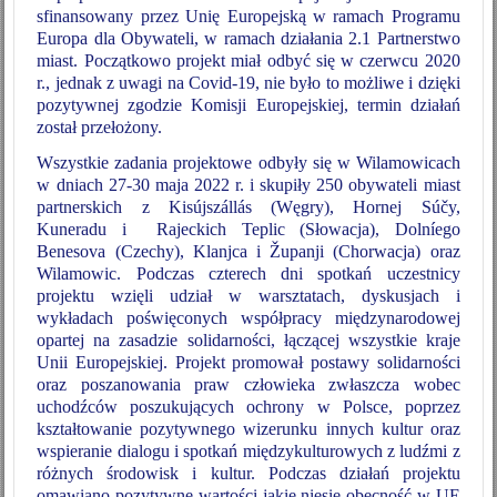
sfinansowany przez Unię Europejską w ramach Programu
Europa dla Obywateli, w ramach działania 2.1 Partnerstwo
miast. Początkowo projekt miał odbyć się w czerwcu 2020
r., jednak z uwagi na Covid-19, nie było to możliwe i dzięki
pozytywnej zgodzie Komisji Europejskiej, termin działań
został przełożony.
Wszystkie zadania projektowe odbyły się w Wilamowicach
w dniach 27-30 maja 2022 r. i skupiły 250 obywateli miast
partnerskich z Kisújszállás (Węgry), Hornej Súčy,
Kuneradu i Rajeckich Teplic (Słowacja), Dolníego
Benesova (Czechy), Klanjca i Županji (Chorwacja) oraz
Wilamowic. Podczas czterech dni spotkań uczestnicy
projektu wzięli udział w warsztatach, dyskusjach i
wykładach poświęconych współpracy międzynarodowej
opartej na zasadzie solidarności, łączącej wszystkie kraje
Unii Europejskiej. Projekt promował postawy solidarności
oraz poszanowania praw człowieka zwłaszcza wobec
uchodźców poszukujących ochrony w Polsce, poprzez
kształtowanie pozytywnego wizerunku innych kultur oraz
wspieranie dialogu i spotkań międzykulturowych z ludźmi z
różnych środowisk i kultur. Podczas działań projektu
omawiano pozytywne wartości jakie niesie obecność w UE