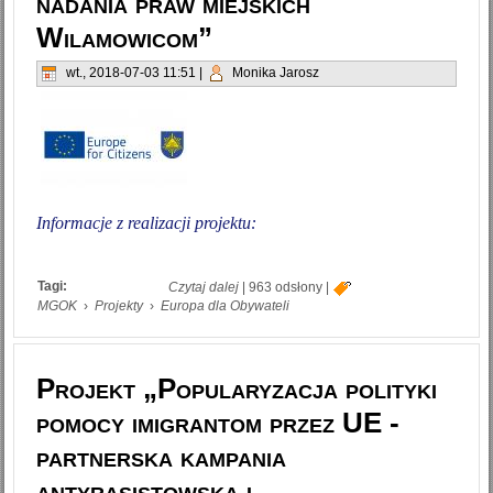
nadania praw miejskich
Wilamowicom”
wt., 2018-07-03 11:51
|
Monika Jarosz
Informacje z realizacji projektu:
Tagi:
wpis Projekt „Razem chrońmy
Czytaj dalej
|
963 odsłony
|
dziedzictwo kulturowe Europy-tożsamość
MGOK
›
Projekty
›
Europa dla Obywateli
regionalna i pamięć wielokulturowa
poprzez pryzmat historii prześladowań
etnicznych tematem przewodnim 200-
lecia nadania praw miejskich
Wilamowicom”
Projekt „Popularyzacja polityki
pomocy imigrantom przez UE -
partnerska kampania
antyrasistowska i