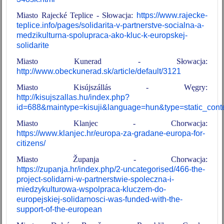
Miasto Rajecké Teplice - Słowacja:
https://www.rajecke-
teplice.info/pages/solidarita-v-partnerstve-socialna-a-
medzikulturna-spolupraca-ako-kluc-k-europskej-
solidarite
Miasto Kunerad - Słowacja:
http://www.obeckunerad.sk/article/default/3121
Miasto Kisújszállás - Węgry:
http://kisujszallas.hu/index.php?
id=688&maintype=kisuji&language=hun&type=static_cont
Miasto Klanjec - Chorwacja:
https://www.klanjec.hr/europa-za-gradane-europa-for-
citizens/
Miasto Županja - Chorwacja:
https://zupanja.hr/index.php/2-uncategorised/466-the-
project-solidarni-w-partnerstwie-spoleczna-i-
miedzykulturowa-wspolpraca-kluczem-do-
europejskiej-solidarnosci-was-funded-with-the-
support-of-the-european