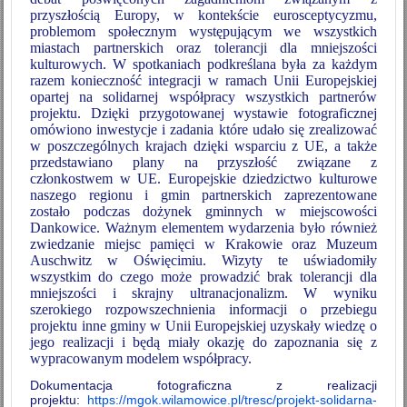
przyszłością Europy, w kontekście eurosceptycyzmu,
problemom społecznym występującym we wszystkich
miastach partnerskich oraz tolerancji dla mniejszości
kulturowych. W spotkaniach podkreślana była za każdym
razem konieczność integracji w ramach Unii Europejskiej
opartej na solidarnej współpracy wszystkich partnerów
projektu.
Dzięki przygotowanej wystawie fotograficznej
o
mówiono inwestycje i zadania które udało się zrealizować
w poszczególnych krajach dzięki wsparciu z UE, a także
przedstawiano
plany na przyszłość związane z
członkostwem w
UE.
Europejskie dziedzictwo kulturowe
naszego regionu i gmin partnerskich zaprezentowane
zostało podczas dożynek gminnych w miejscowości
Dankowice. Ważnym elementem wydarzenia było również
zwiedzanie miejsc pamięci w Krakowie oraz Muzeum
Auschwitz w Oświęcimiu. Wizyty te uświadomiły
wszystkim do czego może prowadzić brak tolerancji dla
mniejszości i skrajny ultranacjonalizm. W wyniku
szerokiego rozpowszechnienia informacji o przebiegu
projektu inne gminy w Unii Europejskiej uzyskały wiedzę o
jego realizacji i będą miały okazję do zapoznania się z
wypracowanym modelem współpracy.
Dokumentacja fotograficzna z realizacji
projektu:
https://mgok.wilamowice.pl/tresc/projekt-solidarna-