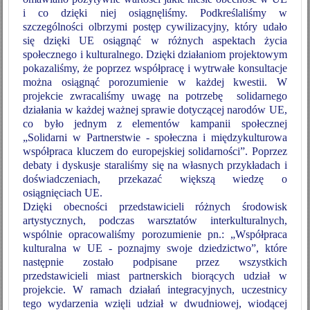
i co dzięki niej osiągnęliśmy. Podkreślaliśmy w
szczególności olbrzymi postęp cywilizacyjny, który udało
się dzięki UE osiągnąć w różnych aspektach życia
społecznego i kulturalnego. Dzięki działaniom projektowym
pokazaliśmy, że poprzez współpracę i wytrwałe konsultacje
można osiągnąć porozumienie w każdej kwestii. W
projekcie zwracaliśmy uwagę na potrzebę solidarnego
działania w każdej ważnej sprawie dotyczącej narodów UE,
co było jednym z elementów kampanii społecznej
„Solidarni w Partnerstwie - społeczna i międzykulturowa
współpraca kluczem do europejskiej solidarności”. Poprzez
debaty i dyskusje staraliśmy się na własnych przykładach i
doświadczeniach, przekazać większą wiedzę o
osiągnięciach UE.
Dzięki obecności przedstawicieli różnych środowisk
artystycznych, podczas warsztatów interkulturalnych,
wspólnie opracowaliśmy porozumienie pn.: „Współpraca
kulturalna w UE - poznajmy swoje dziedzictwo”, które
następnie zostało podpisane przez wszystkich
przedstawicieli miast partnerskich biorących udział w
projekcie. W ramach działań integracyjnych, uczestnicy
tego wydarzenia wzięli udział w dwudniowej, wiodącej