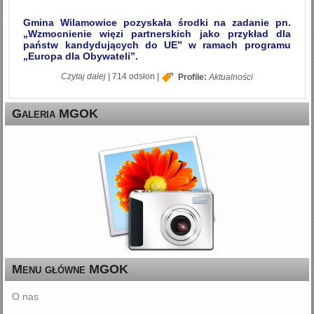
Gmina Wilamowice pozyskała środki na zadanie pn.
„Wzmocnienie więzi partnerskich jako przykład dla
państw kandydujących do UE” w ramach programu
„Europa dla Obywateli”.
wpis Wzmocnienie więzi partnerskich jako przykład
Czytaj dalej
|
714 odsłon
|
Profile:
Aktualności
dla państw kandydujących do UE
Galeria MGOK
Menu główne MGOK
O nas