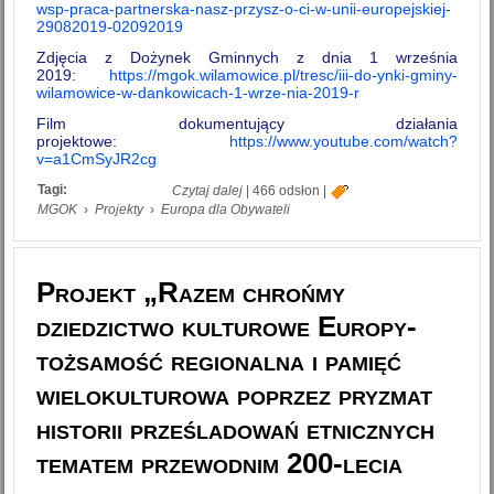
wsp-praca-partnerska-nasz-przysz-o-ci-w-unii-europejskiej-
29082019-02092019
Zdjęcia z Dożynek Gminnych z dnia 1 września
2019:
https://mgok.wilamowice.pl/tresc/iii-do-ynki-gminy-
wilamowice-w-dankowicach-1-wrze-nia-2019-r
Film dokumentujący działania
projektowe:
https://www.youtube.com/watch?
v=a1CmSyJR2cg
Tagi:
wpis Projekt "Solidarna współpraca
Czytaj dalej
|
466 odsłon
|
partnerska naszą przyszłością w Unii
MGOK
›
Projekty
›
Europa dla Obywateli
Europejskiej"
Projekt „Razem chrońmy
dziedzictwo kulturowe Europy-
tożsamość regionalna i pamięć
wielokulturowa poprzez pryzmat
historii prześladowań etnicznych
tematem przewodnim 200-lecia