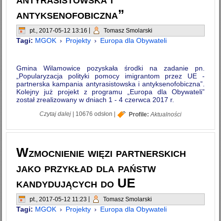
antyksenofobiczna”
pt., 2017-05-12 13:16
|
Tomasz Smolarski
Tagi:
MGOK
›
Projekty
›
Europa dla Obywateli
Gmina Wilamowice pozyskała środki na zadanie pn.
„Popularyzacja polityki pomocy imigrantom przez UE -
partnerska kampania antyrasistowska i antyksenofobiczna”.
Kolejny już projekt z programu „Europa dla Obywateli”
został zrealizowany w dniach 1 - 4 czerwca 2017 r.
wpis Projekt „Popularyzacja polityki pomocy
Czytaj dalej
|
10676 odsłon
|
Profile:
Aktualności
imigrantom przez UE - partnerska kampania
antyrasistowska i antyksenofobiczna”
Wzmocnienie więzi partnerskich
jako przykład dla państw
kandydujących do UE
pt., 2017-05-12 11:23
|
Tomasz Smolarski
Tagi:
MGOK
›
Projekty
›
Europa dla Obywateli