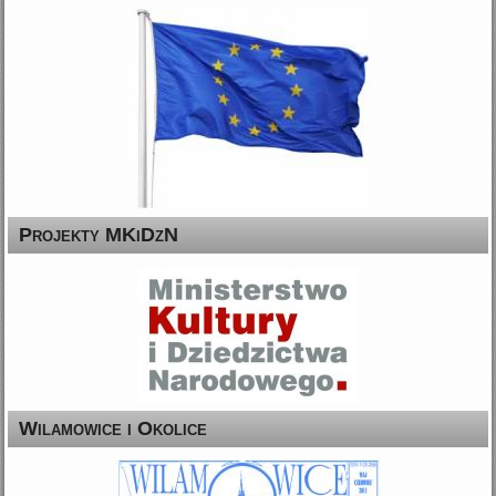
Projekty MKiDzN
Wilamowice i Okolice