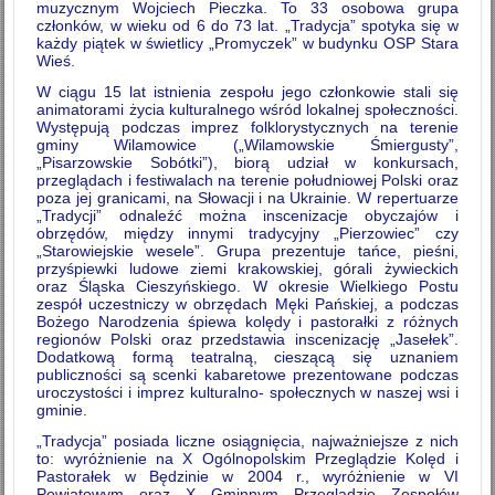
muzycznym Wojciech Pieczka. To 33 osobowa grupa
członków, w wieku od 6 do 73 lat. „Tradycja” spotyka się w
każdy piątek w świetlicy „Promyczek” w budynku OSP Stara
Wieś.
W ciągu 15 lat istnienia zespołu jego członkowie stali się
animatorami życia kulturalnego wśród lokalnej społeczności.
Występują podczas imprez folklorystycznych na terenie
gminy Wilamowice („Wilamowskie Śmiergusty”,
„Pisarzowskie Sobótki”), biorą udział w konkursach,
przeglądach i festiwalach na terenie południowej Polski oraz
poza jej granicami, na Słowacji i na Ukrainie. W repertuarze
„Tradycji” odnaleźć można inscenizacje obyczajów i
obrzędów, między innymi tradycyjny „Pierzowiec” czy
„Starowiejskie wesele”. Grupa prezentuje tańce, pieśni,
przyśpiewki ludowe ziemi krakowskiej, górali żywieckich
oraz Śląska Cieszyńskiego. W okresie Wielkiego Postu
zespół uczestniczy w obrzędach Męki Pańskiej, a podczas
Bożego Narodzenia śpiewa kolędy i pastorałki z różnych
regionów Polski oraz przedstawia inscenizację „Jasełek”.
Dodatkową formą teatralną, cieszącą się uznaniem
publiczności są scenki kabaretowe prezentowane podczas
uroczystości i imprez kulturalno- społecznych w naszej wsi i
gminie.
„Tradycja” posiada liczne osiągnięcia, najważniejsze z nich
to: wyróżnienie na X Ogólnopolskim Przeglądzie Kolęd i
Pastorałek w Będzinie w 2004 r., wyróżnienie w VI
Powiatowym oraz X Gminnym Przeglądzie Zespołów