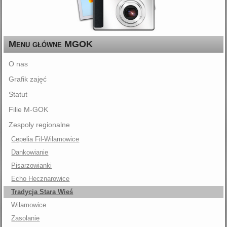
Menu główne MGOK
O nas
Grafik zajęć
Statut
Filie M-GOK
Zespoły regionalne
Cepelia Fil-Wilamowice
Dankowianie
Pisarzowianki
Echo Hecznarowice
Tradycja Stara Wieś
Wilamowice
Zasolanie