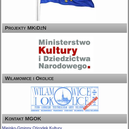
Projekty MKiDzN
Wilamowice i Okolice
Kontakt MGOK
Miejsko-Gminny Ośrodek Kultury