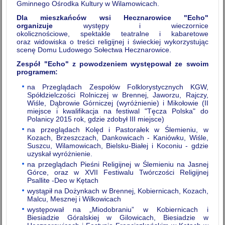
Gminnego Ośrodka Kultury w Wilamowicach.
Dla mieszkańców wsi Hecznarowice "Echo"
organizuje
występy i wieczornice
okolicznościowe, spektakle teatralne i kabaretowe
oraz widowiska o treści religijnej i świeckiej wykorzystując
scenę Domu Ludowego Sołectwa Hecznarowice.
Zespół "Echo" z powodzeniem występował ze swoim
programem:
na Przeglądach Zespołów Folklorystycznych KGW,
Spółdzielczości Rolniczej w Brennej, Jaworzu, Rajczy,
Wiśle, Dąbrowie Górniczej (wyróżnienie) i Mikołowie (II
miejsce i kwalifikacja na festiwal "Tęcza Polska" do
Polanicy 2015 rok, gdzie zdobył III miejsce)
na przeglądach Kolęd i Pastorałek w Ślemieniu, w
Kozach, Brzeszczach, Dankowicach - Kaniówku, Wiśle,
Suszcu, Wilamowicach, Bielsku-Białej i Koconiu - gdzie
uzyskał wyróżnienie.
na przeglądach Pieśni Religijnej w Ślemieniu na Jasnej
Górce, oraz w XVII Festiwalu Twórczości Religijnej
Psallite -Deo w Kętach
wystąpił na Dożynkach w Brennej, Kobiernicach, Kozach,
Malcu, Mesznej i Wilkowicach
występował na „Miodobraniu” w Kobiernicach i
Biesiadzie Góralskiej w Gilowicach, Biesiadzie w