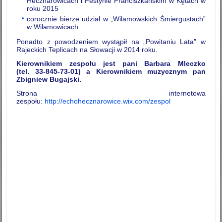
Hecznarowicach i Festynie Franciszkańskim w Kętach w
roku 2015
corocznie bierze udział w „Wilamowskich Śmiergustach”
w Wilamowicach.
Ponadto z powodzeniem wystąpił na „Powitaniu Lata” w
Rajeckich Teplicach na Słowacji w 2014 roku.
Kierownikiem zespołu jest pani Barbara Mleczko
(tel. 33-845-73-01) a Kierownikiem muzycznym pan
Zbigniew Bugajski.
Strona internetowa
zespołu:
http://echohecznarowice.wix.com/zespol