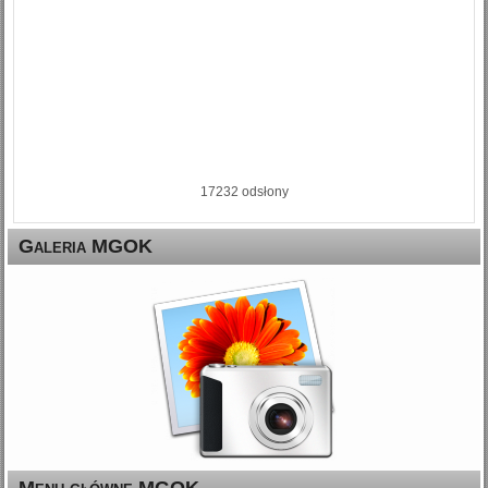
17232 odsłony
Galeria MGOK
Menu główne MGOK