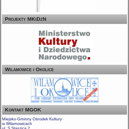
Projekty MKiDzN
Wilamowice i Okolice
Kontakt MGOK
Miejsko-Gminny Ośrodek Kultury
w Wilamowicach
ul. S.Staszica 2