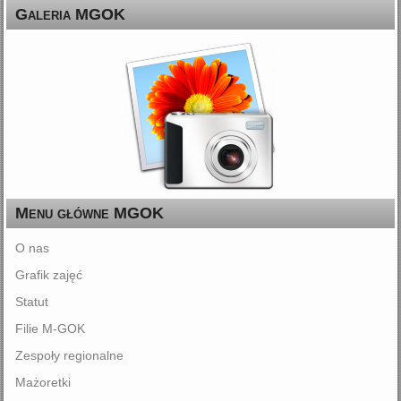
Galeria MGOK
Menu główne MGOK
O nas
Grafik zajęć
Statut
Filie M-GOK
Zespoły regionalne
Mażoretki