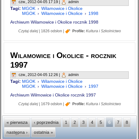
czw., 2012-04-05 17:19
|
admin
Tagi:
MGOK
›
Wilamowice i Okolice
MGOK
›
Wilamowice i Okolice
›
1998
Archiwum Wilamowice i Okolice rocznik 1998
wpis Wilamowice i Okolice - rocznik 1998
Czytaj dalej
|
1826 odsłon
|
Profile:
Kultura i Szkolnictwo
Wilamowice i Okolice - rocznik
1997
czw., 2012-04-05 12:26
|
admin
Tagi:
MGOK
›
Wilamowice i Okolice
MGOK
›
Wilamowice i Okolice
›
1997
Archiwum Wilmowice i Okolice rocznik 1997
wpis Wilamowice i Okolice - rocznik 1997
Czytaj dalej
|
1679 odsłon
|
Profile:
Kultura i Szkolnictwo
Strony
« pierwsza
‹ poprzednia
1
2
3
4
5
6
7
8
następna ›
ostatnia »