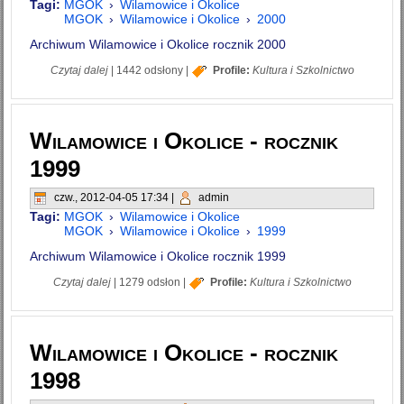
Tagi:
MGOK
›
Wilamowice i Okolice
MGOK
›
Wilamowice i Okolice
›
2000
Archiwum Wilamowice i Okolice rocznik 2000
wpis Wilamowice i Okolice - rocznik 2000
Czytaj dalej
|
1442 odsłony
|
Profile:
Kultura i Szkolnictwo
Wilamowice i Okolice - rocznik
1999
czw., 2012-04-05 17:34
|
admin
Tagi:
MGOK
›
Wilamowice i Okolice
MGOK
›
Wilamowice i Okolice
›
1999
Archiwum Wilamowice i Okolice rocznik 1999
wpis Wilamowice i Okolice - rocznik 1999
Czytaj dalej
|
1279 odsłon
|
Profile:
Kultura i Szkolnictwo
Wilamowice i Okolice - rocznik
1998